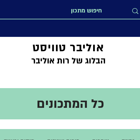
אוליבר טוויסט
הבלוג של רות אוליבר
כל המתכונים