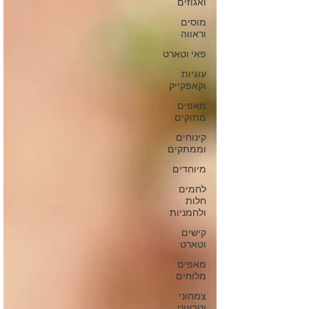
ואגוזים
מוסים
וראווה
פאי וטארט
עוגיות
וקאפקייק
מאפים
מתוקים
קינוחים
וממתקים
מיוחדים
לחמים
חלות
ולחמניות
קישים
וטארט
מאפים
מלוחים
צמחוני
וטבעוני