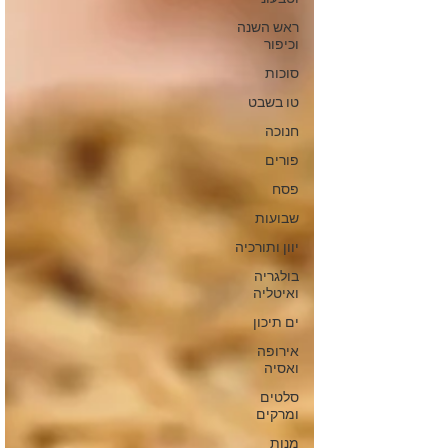
ראש השנה
וכיפור
סוכות
טו בשבט
חנוכה
פורים
פסח
שבועות
יוון ותורכיה
בולגריה
ואיטליה
ים תיכון
אירופה
ואסיה
סלטים
ומרקים
מנות