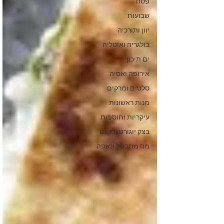
פסח
שבועות
יוון ותורכיה
בולגריה ואיטליה
ים תיכון
אירופה ואסיה
סלטים ומרקים
מנות ראשונות
עיקריות ותוספות
בצק יוגורט ופטנט
מה מתבשל ונאפה