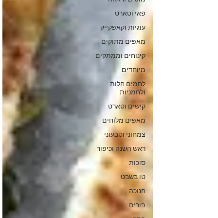
פאי וטארט
עוגיות וקאפקייק
מאפים מתוקים
קינוחים וממתקים
מיוחדים
לחמים חלות
ולחמניות
קישים וטארט
מאפים מלוחים
צמחוני וטבעוני
ראש השנה וכיפור
סוכות
טו בשבט
חנוכה
פורים