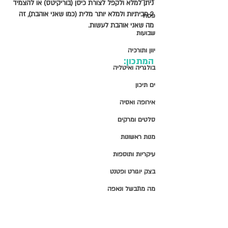
ניתן למלא ולקפל לצורת כיסן (בוריקיטס) או להצמיד 
2 חביתיות ולמלא יותר מלית (כמו שאני אוהבת), זה 
פסח
מה שאני אוהבת לעשות.
שבועות
יוון ותורכיה
המתכון: 
בולגריה ואיטליה
ים תיכון
אירופה ואסיה
סלטים ומרקים
מנות ראשונות
עיקריות ותוספות
בצק יוגורט ופטנט
מה מתבשל ונאפה