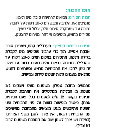
אופן ההכנה: 
הכנת הסירופ:
 מביאים לרתיחה סוכר, מים ולימון. 
מנמיכים את הלהבה ומבשלים כ-10 דקות על להבה 
נמוכה עד שמתקבל סירופ חלק, צלול ודי סמיך. 
מסירים מהאש, מוסיפים מי זהר ומניחים להצטנן.   
מכינים חביתיות קטאייף
:
 מערבלים קמח, שמרים, סוכר 
ואבקת אפייה. תוך כדי ערבול מוסיפים מים לקבלת 
בלילה חלקה. מתפיחים במקום חמים כ-20 דקות עד 
שהבלילה תפוחה ונראות עליה בועות רבות. עד שלב 
זה ניתן להכין את החביתיות מראש וכשרוצים להגיש 
ממלאים מטגנים קלות יוצקים סירופ ומגישים. 
מחממים מחבת טפלון. משמנים מעט ויוצקים 1/2 
מצקת מן הבלילה, מטלטלים את המחבת לקבלת 
חביתית בקוטר 12 ס"מ (מטגנים בכל פעם חביתית 
אחת). כאשר מופיעות בועות על פני החביתית ופני 
השטח מתייבשים מעט, מוציאים מהמחבת וממשיכים 
עם החביתית הבאה, אין צורך לטגן משני הצדדים. 
(במידה ויש צורך לשמן שוב את המחבת משמנים לרוב 
לא צריך).