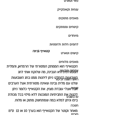
פאי וטארט
עוגיות וקאפקייק
מאפים מתוקים
קינוחים וממתקים
מיוחדים
לחמים חלות ולחמניות
קטאייף גבינה
קישים וטארט
מאפים מלוחים
הקטאייף הוא הממתק המסורתי של הרמדאן, והמלית 
צמחוני וטבעוני
המסורתית היא הגבינה, מה שלוקח אותי לחג 
השבועות בהחלט ניתן ליהנות ממנו בחג השבועות 
ראש השנה וכיפור
שלנו עם מלית גבינה שאינה מסורתית אצל הערבים 
סוכות
אבל אצלי עובדת מצוין. את הקטאייף כלומר ניתן 
לקנות את החביתיות המוכנות ללא מילוי בכל מכולת 
טו בשבט
ביפו וניתן למלא במה שמתחשק מתוק או מלוח.
חנוכה
מאחר וקוטר של הקטאייף הוא בערך 10 או 12  ס"מ 
פורים