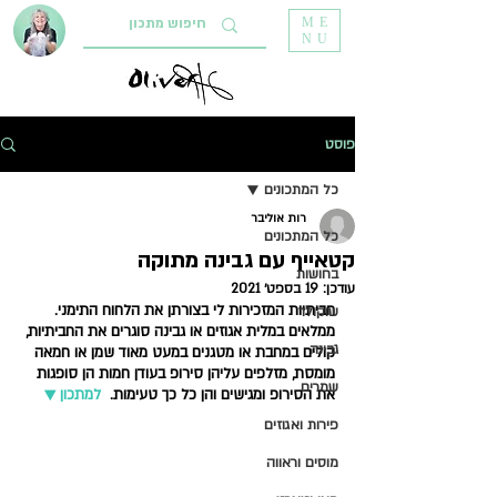
ME
NU
פוסט
כל המתכונים
רות אוליבר
כל המתכונים
קטאייף עם גבינה מתוקה
בחושות
עודכן:
19 בספט׳ 2021
חביתיות המזכירות לי בצורתן את הלחוח התימני. 
שוקולד
ממלאים במלית אגוזים או גבינה סוגרים את החביתיות, 
גבינה
קולים במחבת או מטגנים במעט מאוד שמן או חמאה 
מומסת, מזלפים עליהן סירופ בעודן חמות הן סופגות 
שמרים
את הסירופ ומגישים והן כל כך טעימות. 
למתכון ▼  
פירות ואגוזים
מוסים וראווה