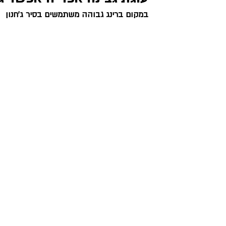
במקום ברינג גבוהה משתמשים בסיר ג'חנון 
מאפים מלוחים
צמחוני וטבעוני
ראש השנה וכ
שבועות
יוון ותורכיה
בולגריה ואיטליה
עיקריות ותוספות
בצק יוגורט ופטנט