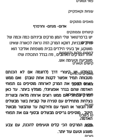
פאי וטארט
עוגיות וקאפקייק
מאפים מתוקים
אדום- מנחם- וחרפרף 
קינוחים וממתקים
יש ברפרטואר שלי המון מרקים וביניהם כמה וכמה של 
מיוחדים
מרק עגבניות, דווקא המרק הזה נראה לכאורה שאינו 
מושקע, אך בעיני הילדים בבית משפחת אוליבר הוא 
לחמים חלות ולחמניות
אחד המרקים האהובים , וזה בגלל התכולה שלו 
משביעה וטעימה אש. 
קישים וטארט
בהחלט יש קיצורי דרך (לדוגמה אם לא הכנתם 
מאפים מלוחים
מטבוחה תמיד אפשר לקנות אחת טובה)  ואם ממש 
רוצים להפוך את המרק לארוחה מוסיפים גם תפוחי 
צמחוני וטבעוני
האדמה שהם בגדר אופציונלי, מומלץ ביותר. עד כאן 
ראש השנה וכיפור
המרק צמחוני ואם ממש רוצים ארוחה מלאה ובשרית 
בצלחת מתחילים עם סגירה של קוביות בשר מבשלים 
סוכות
את הבשר או העוף עם והירקות עד שהבשר מבושל 
היטב , מוסיפים גריסים מבשלים ובסוף וגם את תפוחי 
טו בשבט
האדמה.
מסוג המרקים הכי קלים וטעימים להכנה, עם צבע 
חנוכה
משגע וטעם עוד יותר.
פורים