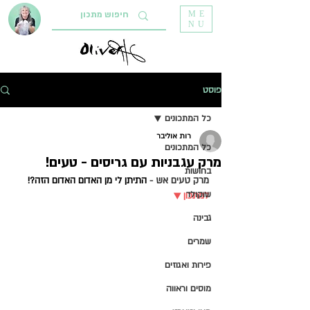
ME
NU
פוסט
כל המתכונים
רות אוליבר
כל המתכונים
מרק עגבניות עם גריסים - טעים!
בחושות
מרק טעים אש - 
התיתן לי מן האדום האדום הזה?! 
שוקולד
למתכון ▼ 
גבינה
שמרים
פירות ואגוזים
מוסים וראווה