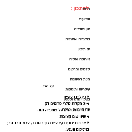
למתכון :
פסח
שבועות
יוון ותורכיה
בולגריה ואיטליה
ים תיכון
אירופה ואסיה
סלטים ומרקים
מנות ראשונות
על הגז...
עיקריות ותוספות
2 בצלים קצוצים
בצק יוגורט ופטנט
3-4 מקלות סלרי פרוסים דק
מה מתבשל ונאפה
3 גזרים מגורדים על פומפייה גסה
4 שיני שום קצוצות
2 צרורות ירוקים קצוצים כגון: כוסברה, צרור תרד טרי, 
בזיליקום ונענע.