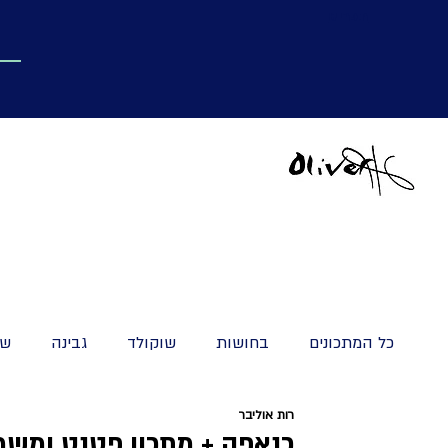
תפריט
כל המתכונים
בחושות
שוקולד
גבינה
שמ
רות אוליבר
עוגיות וקאפקייק
מאפים מתוקים
קינוחים ומ
כנאפה + מתכון פטנט ומש