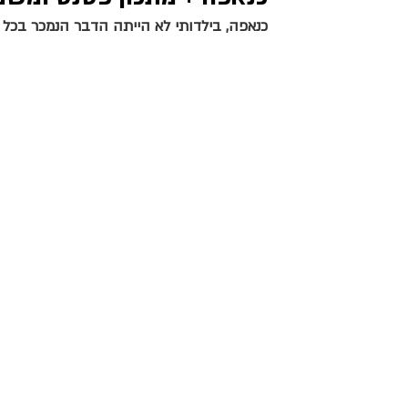
כנאפה, בילדותי לא הייתה הדבר הנמכר בכל חנ
מאפים מלוחים
צמחוני וטבעוני
ראש השנה וכ
שבועות
יוון ותורכיה
בולגריה ואיטליה
עיקריות ותוספות
בצק יוגורט ופטנט