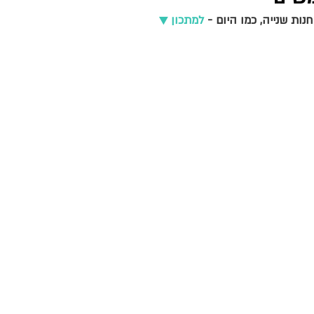
ות שנייה, כמו היום - 
למתכון ▼ 
יפור
סוכות
טו בשבט
חנוכה
פורים
פסח
ים תיכון
אירופה ואסיה
סלטים ומרקים
מנות ראשונות