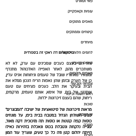
פאי וטארט
עוגיות וקאפקייק
מאפים מתוקים
קינוחים וממתקים
מיוחדים
לחמים חלות ולחמניות
ביסקוצ'וס דה ראקי זה בספרדית
קישים וטארט
אלו הם בעצם כעכים שמכינים עם ערק, לא לא 
משתכרים מהם, לאחר האפייה האלכוהול מתנדף 
מאפים מלוחים
ומשאיר מאחוריו שובל של טעמים וניחוחות אניס עדין, 
כן של הערק ובזמן שהן נאפות הריח הנכון ממלא את 
צמחוני וטבעוני
הבית ובעיקר את הלב. כעכים פציחים עם טעם 
אותנטי של בית, של אימא, אותם טעמים, מרקמים, 
ראש השנה וכיפור
ריחות, שהם בעצם זיכרונות ילדות.
סוכות
מראות וזיכרונות של סיטואציות של ישיבה "המבוגרים" 
טו בשבט
סביב השולחן הגדול במטבח בבית ביפו, על מונחים 
כוסות קפה קטנות או כוסות תה מזכוכית דקה מאוד, 
חנוכה
עוגייה נלקחת ונטבלת בכוס ונאכלת בזהירות כאילו 
הייתה יהלום קטן וזה כל כך טעים, שצריך עוד המון 
פורים