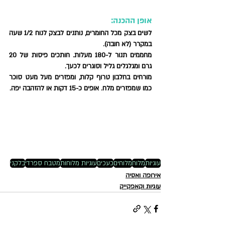
אופן ההכנה: 
לשים בצק מכל החומרים, נותנים לבצק לנוח 1/2 שעה 
במקרר (לא חובה). 
מחממים תנור ל-180 מעלות. חותכים פיסות של 20 
גרם ומגלגלים גליל וסוגרים לכעך. 
מורחים בחלבון טרוף קלות, ומפזרים מעל מעט סוכר 
כמו שמפזרים מלח. אופים כ-15 דקות או להזהבה יפה. 
עוגיות
מלוח
מלוחים
כעכים
עוגיות מלוחות
מטבח ספרדי
בלקני
אירופה ואסיה
עוגיות וקאפקייק