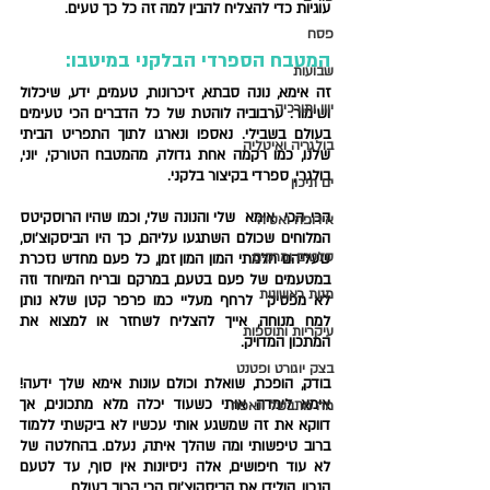
עוגיות כדי להצליח להבין למה זה כל כך טעים. 
פסח
המטבח הספרדי הבלקני במיטבו: 
שבועות
זה אימא, נונה סבתא, זיכרונות, טעמים, ידע, שיכלול 
יוון ותורכיה
ושימור.
 ערבוביה לוהטת של כל הדברים הכי טעימים 
בעולם בשבילי. נאספו ונארגו לתוך התפריט הביתי 
בולגריה ואיטליה
שלנו, כמו רקמה אחת גדולה, מהמטבח הטורקי, יוני, 
בולגרי, ספרדי בקיצור בלקני.
ים תיכון
הכי, הכי  אימא  שלי והנונה שלי, וכמו שהיו הרוסקיטס 
אירופה ואסיה
המלוחים שכולם השתגעו עליהם, כך היו הביסקוצ'וס, 
סלטים ומרקים
שעליהם חלמתי המון המון זמן, כל פעם מחדש נזכרת 
במטעמים של פעם בטעם, במרקם ובריח המיוחד וזה 
מנות ראשונות
לא מפסיק  לרחף מעליי כמו פרפר קטן שלא נותן 
למח מנוחה, אייך להצליח לשחזר או למצוא את 
עיקריות ותוספות
המתכון המדויק.
בצק יוגורט ופטנט
בודק, הופכת, שואלת וכולם עונות 
אימא שלך ידעה! 
אימא לימדה אותי כשעוד יכלה מלא מתכונים, אך 
מה מתבשל ונאפה
דווקא את זה שמשגע אותי עכשיו
 לא ביקשתי ללמוד 
ברוב טיפשותי ומה שהלך איתה, נעלם. בהחלטה של 
לא עוד חיפושים, אלה ניסיונות אין סוף, עד לטעם 
הנכון, הולידו את הביסקוצ'וס הכי קרוב בעולם.