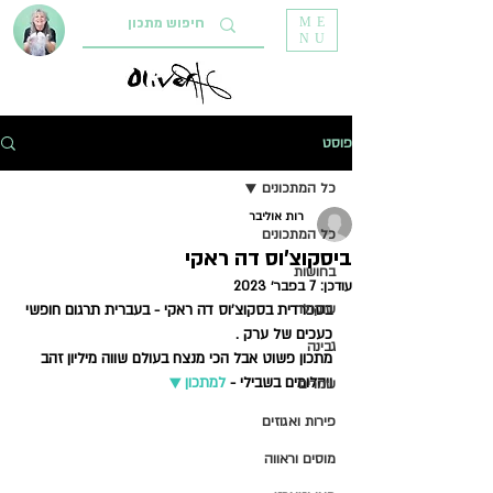
ME
NU
פוסט
כל המתכונים
רות אוליבר
כל המתכונים
ביסקוצ'וס דה ראקי
בחושות
עודכן:
7 בפבר׳ 2023
שוקולד
בספרדית בסקוצ'וס דה ראקי - בעברית תרגום חופשי 
כעכים של ערק . 
גבינה
מתכון פשוט אבל הכי מנצח בעולם שווה מיליון זהב 
ויהלומים בשבילי - 
למתכון ▼    
שמרים
פירות ואגוזים
מוסים וראווה