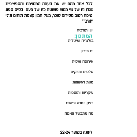
לכל אחד מהם יש את העוגה המסוימת והספציפית 
פסח
שלו, וזו של שי ממש פשוטה כזו של פעם  בסיס ספוג 
טיפה רטוב מסירופ סוכר, מעל המון קצפת תותים וג'לי 
שבועות
תות.
יוון ותורכיה
המתכון:
בולגריה ואיטליה
ים תיכון
אירופה ואסיה
סלטים ומרקים
מנות ראשונות
עיקריות ותוספות
בצק יוגורט ופטנט
מה מתבשל ונאפה
לעוגה בקוטר 22-24