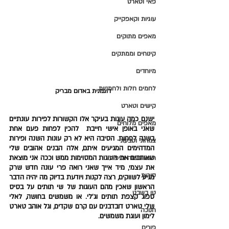
פאי וטארט
עוגיות וקאפקייק
מאפים מתוקים
קינוחים וממתקים
מיוחדים
לחמים חלות ולחמניות
דוגמנית באדום מבריק 
קישים וטארט
ישנם כמה עוגות בעיקר אלו הקשורות לפירות עונתיים 
מאפים מלוחים
שאני באופן אישי חייבת  להכין לפחות פעם אחת 
בשנה לפחות. הסיבה היא לא רק עונות השנה ופירות 
צמחוני וטבעוני
המדהימים המגיעים איתם, אלה הבנים אהובים שלי 
שאוהבים את העוגות המסוימות ממש וככה אני מוצאת 
ראש השנה וכיפור
את עצמי, מיד אייך שאני רואה פרי עונה חדש שרק 
סוכות
מגיע לשווקים, רצה לקנות ויודעת בדיוק מה יהיה הדבר 
הראשון שאכין מהם העוגות של שי תותים על בסיס 
טו בשבט
ספוג קצפת תותים וג'לי. או משמשים בחושה, לאלי 
שלי טארט דובדבנים עם קרם שקדים, וגל אוהב טארט 
חנוכה
לימון ועוגת משמשים. 
פורים