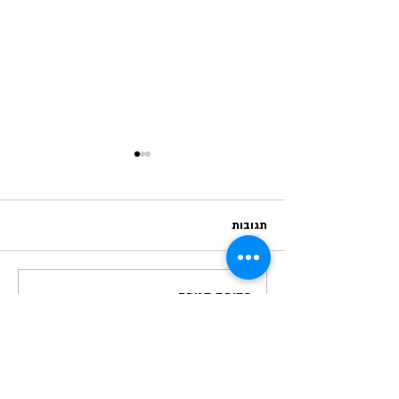
תגובות
כתיבת תגובה...
עוגת "הפתעה" עוגה שיש בה
פירות, מקצפת שקדים ופסטוק.
הישארו מעודכנים לקבל