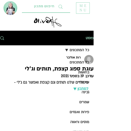
ME
NU
פוסט
כל המתכונים
רות אוליבר
כל המתכונים
עוגת ספוג קצפת, תותים וג'לי
בחושות
עודכן:
19 בספט׳ 2021
שוקולד
כי החיים שלנו תותים וגם קצפת ואפשר גם ג'לי -
למתכון ▼   
גבינה
שמרים
פירות ואגוזים
מוסים וראווה