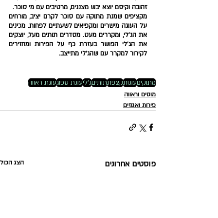
זהובה וקיסם יוצא יבש מצננים, מרטיבים עם מי סוכר. 
מקציפים שמנת מתוקה עם סוכר לקרם יציב, מורחים 
על העוגה מישרים ומקפיאים לשעתיים לפחות. מכינים 
את הג'לי, ומקררים מעט. מסדרים תותים מעל, יוצקים 
את הג'לי הפושר בעזרת כף על הפירות ומחזירים 
לקירור למקרר עם שהג'לי מתייצב.
מתוקים
עוגות
קצפת
תותים
ג'לי
עוגת ספוג
עוגת ראווה
מוסים וראווה
פירות ואגוזים
פוסטים אחרונים
הצג הכול