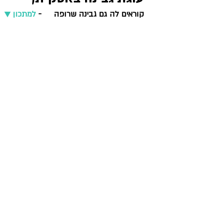
קוראים לה גם גבינה שרופה     - 
למתכון ▼   
מאפים מלוחים
צמחוני וטבעוני
ראש השנה וכ
שבועות
יוון ותורכיה
בולגריה ואיטליה
עיקריות ותוספות
בצק יוגורט ופטנט