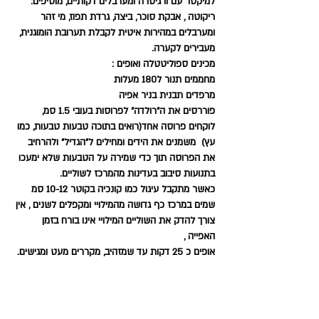
למיקסר עם וו גיטרה ומערבלים דקותיים, מוסיפים: 
ריקוטה , אבקת סוכר, ביצה, גרדת תפוז, מי זהר 
ומערבלים במהירות איטית לקבלת תערובת הומוגנית, 
מעבירים לקערה.
מכינים ספוליטטלה ואופים :
מחממים תנור ל180 מעלות 
מרפדים תבנית בניר אפיה 
פוררסים את ה"רולדה" לפרוסות בעובי 1.5 סמ,
לוקחים פרוסה אחד(רואים בתוכה טבעות טבעות, כמו 
עץ)  משמנים את הידים ומחילים ל"הגדיל" ולהרחיב 
את הפרוסה תוך כדי שמירה על הטבעות שלא ימעכו 
בתנועות סיבוב בעדינות מהמרכז לשוליים.
כאשר מתקבל עיגול כמו קונכיה בקוטר 10-12 סמ 
שמים במרכז כף גדושה מהמילויי ומקפלים לשנים , אין 
צורך להדק את השוליים המילויי אינו בורח בזמן 
האפייה ,
אופים כ 25 דקות עד שמזהיב, מקררים מעט ומגישים. 