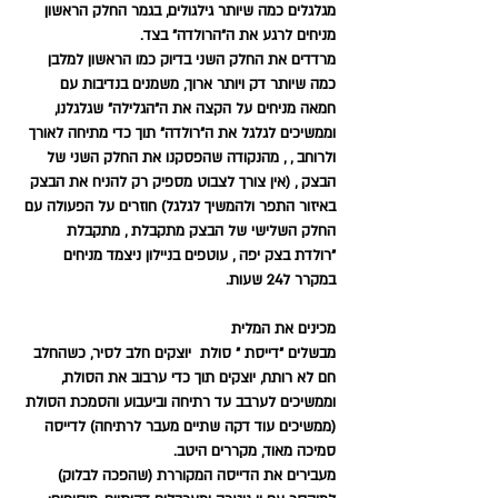
מגלגלים כמה שיותר גילגולים, בגמר החלק הראשון 
מניחים לרגע את ה"הרולדה" בצד.
מרדדים את החלק השני בדיוק כמו הראשון למלבן 
כמה שיותר דק ויותר ארוך, משמנים בנדיבות עם 
חמאה מניחים על הקצה את ה"הגלילה" שגלגלנו, 
וממשיכים לגלגל את ה"רולדה" תוך כדי מתיחה לאורך 
ולרוחב , , מהנקודה שהפסקנו את החלק השני של 
הבצק , (אין צורך לצבוט מספיק רק להניח את הבצק 
באיזור התפר ולהמשיך לגלגל) חוזרים על הפעולה עם 
החלק השלישי של הבצק מתקבלת , מתקבלת 
"רולדת בצק יפה , עוטפים בניילון ניצמד מניחים 
במקרר ל24 שעות.
מכינים את המלית
מבשלים "דייסת " סולת  יוצקים חלב לסיר, כשהחלב 
חם לא רותח, יוצקים תוך כדי ערבוב את הסולת, 
וממשיכים לערבב עד רתיחה וביעבוע והסמכת הסולת 
(ממשיכים עוד דקה שתיים מעבר לרתיחה) לדייסה 
סמיכה מאוד, מקררים היטב.
מעבירים את הדייסה המקוררת (שהפכה לבלוק) 