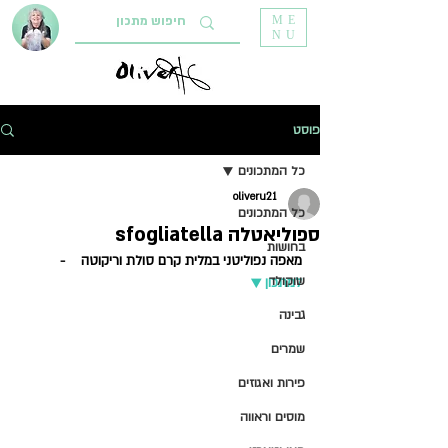
ME
NU
פוסט
כל המתכונים
oliveru21
כל המתכונים
ספוליאטלה sfogliatella
בחושות
מאפה נפוליטני במלית קרם סולת וריקוטה    - 
שוקולד
למתכון ▼   
גבינה
שמרים
פירות ואגוזים
מוסים וראווה