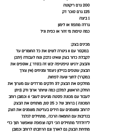
200 גרם ריקוטה
125 גרם סוכר דק 
1 ביצה 
גרדה מתפוז או לימון
כמה טיפות מי זהר או כפית וניל
מכינים בצק:
 במקסר עם וו גיטרה לשים את כל החומרים עד 
לקבלת כדור בצק שאינו נדבק ונוח לעבודה (יתכן 
והבצק ירגיש טיפטיפה יבש זה בסדר ), אוספים את 
הבצק עוטפים בניילון ניצמד ומניחים (אין צורך 
במקרר) לחצי שעה לפחות.
מחלקים את הבצק ל3 חלקים מרדדים עם מערוך את 
החלק הראשון, למלבן כמה שיותר ארוך ודק (ניתן 
לעבוד עם מכונת פסטה מגיעים לעובי 6 וכמובן רוחב 
המכונה ) ברוחב של כ 25 סמ, מותחים את הבצק 
לרוחב ומשמנים עם הידים בעדינות משמנים את הצק 
בנדיבות עם החמאה הרכה , מתחילים לגלגל 
ל"רולדה" מתחילים הכי דקה וצפופה שאפשר תוך כדי 
מתיחת הבצק גם לאורך וגם הרחבתו לרוחב וכמובן 