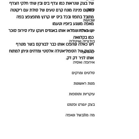
של בצק שנראות כמו צדף בים ובין שתי חלקי הצדף 
פסח
במקום פנינה מונח קרם טעים של סולת עם ריקוטה  
מתובל בתפוז ובכל ביס יש קרנץ מתפצפצ בפה 
שבועות
מאפה משגע ביופיו וטעמו 
יש כאלה שמלאו אותו באגוזים ויצקו עליו סירופ סוכר 
יוון ותורכיה
כמו בקלוואה 
בולגריה ואיטליה
ויש כאלה שהפכו אותו כבר לבורקס בשר מטרף 
הבצק של הספוליאטלה אלסטי ומדהים וניתן למתוח 
ים תיכון
אותו לניר דק דק.
אירופה ואסיה
סלטים ומרקים
מנות ראשונות
עיקריות ותוספות
בצק יוגורט ופטנט
מה מתבשל ונאפה