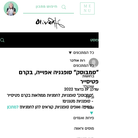
ME
NU
פוסט
כל המתכונים
רות אוליבר
כל המתכונים
"סמבוסק" סופגניה אפוייה, בקרם
בחושות
פטיסייר
שוקולד
עודכן:
19 בדצמ׳ 2022
"סמבוסק" סופגניות, לחמניות ממולאות בקרם פטיסייר 
גבינה
- סופגניות מטגנים!
 במידה ואופים סופגניות, קוראים להן לחמניות!
למתכון 
שמרים
▼  
פירות ואגוזים
מוסים וראווה