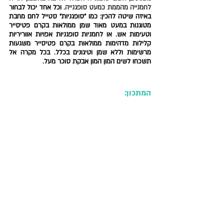
לחמנייה מהממת כמעט סופגנייה. 
וכל אחד יכול לבחור 
באיזה שיטה להכין: כמו "סופגניות" סטייל לחם מחבת 
מטוגנות במעט מאוד שמן ממולאות בקרם פטיסייר 
וטעימות אש. או לחמניות סופגניות אפויות אווריריות 
קלילות מדהימות ממולאות בקרם פטיסייר משגעות 
מרשימות וללא שמן וטיגונים בכלל. בכל מקרה אל 
תשכחו לשים המון המון אבקת סוכר מעל.
המתכון: 