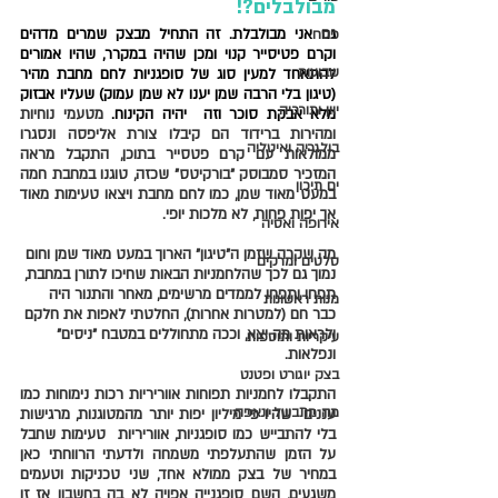
מבולבלים?!
גם אני 
מבולבלת
. זה התחיל מבצק שמרים מדהים 
פסח
וקרם פטיסייר קנוי ומכן שהיה במקרר, שהיו אמורים 
שבועות
להתאחד למעין סוג של סופגניות לחם מחבת מהיר 
(טיגון בלי הרבה שמן יענו לא שמן עמוק) שעליו אבזוק 
יוון ותורכיה
מלא אבקת סוכר וזה  יהיה הקינוח. 
מטעמי נוחיות 
ומהירות ברידוד הם קיבלו צורת אליפסה ונסגרו 
בולגריה ואיטליה
ממולאות עם קרם פטסייר בתוכן, התקבל מראה 
המזכיר סמבוסק "בורקיטס" שכזה, טוגנו במחבת חמה 
ים תיכון
במעט מאוד שמן, כמו לחם מחבת ויצאו טעימות מאוד 
אך יפות פחות, לא מלכות יופי.
אירופה ואסיה
מה שקרה שזמן ה"טיגון" הארוך במעט מאוד שמן וחום 
סלטים ומרקים
נמוך גם לכך שהלחמניות הבאות שחיכו לתורן במחבת, 
תפחו ותפחו לממדים מרשימים, מאחר והתנור היה 
מנות ראשונות
כבר חם (למטרות אחרות), החלטתי לאפות את חלקם 
ולראות מה יצא, וככה מתחוללים במטבח "ניסים" 
עיקריות ותוספות
ונפלאות.
בצק יוגורט ופטנט
התקבלו לחמניות תפוחות אווריריות רכות נימוחות כמו 
מה מתבשל ונאפה
עננים  שהיו פי מיליון יפות יותר מהמטוגנות, מרגישות 
בלי להתבייש כמו סופגניות, אווריריות  טעימות שחבל 
על הזמן שהתעלפתי משמחה ולדעתי הרווחתי כאן 
במחיר של בצק ממולא אחד, שני טכניקות וטעמים 
משגעים, השם סופגנייה אפויה לא בה בחשבון אז זו 