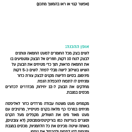
(אפשר קנוי או ראו בהמשך מתכון)
אופן ההכנה: 
לשים בצק מכל החומרים למעט החמאה ונותנים 
לבצק לנוח 10 דקות, חוזרים אל הבצק ומטמיעים בו 
את החמאה פראות, תוך כדי מטיחים את הבצק על 
השיש בשילוב לישה מבלי לפחד. לשים כ-5 דקות 
מינימום. בסיום הלישה מקנים לבצק צורת כדור 
ומניחים לו לתפוח להכפלת הנפח.
מחלקים את הבצק ל-12 יחידות, מכדררים לכדורים 
מכסים במגבת.
מקמחים מעט משטח עבודה מרדדים כדור לאליפסה 
מניחים במרכז כף מלאה בקרם פטיסייר, מרטיבים עם 
מעט מאוד מים את השולים, מקפלים מעל הקרם 
וסוגרים בעדינות כמו בוריקיטס/סמבוסק (לא צובטים), 
באותה שיטה מכינים את כל הלחמניות, מכסים במגבת 
ומניחים להן לתפוח ולהכפיל את ניפחן. 