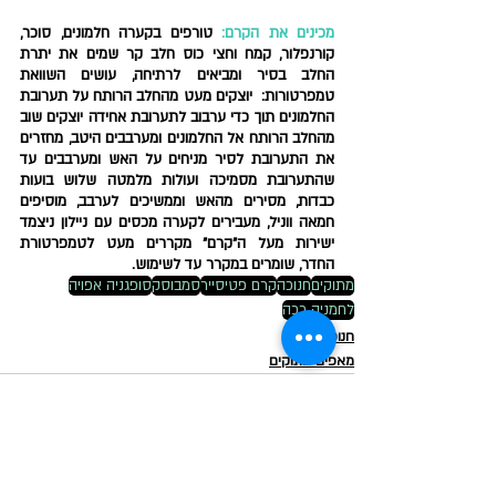
מכינים את הקרם:
 טורפים בקערה חלמונים, סוכר, 
קורנפלור, קמח וחצי כוס חלב קר שמים את יתרת 
החלב בסיר ומביאים לרתיחה, עושים השוואת 
טמפרטורות:  יוצקים מעט מהחלב הרותח על תערובת 
החלמונים תוך כדי ערבוב לתערובת אחידה יוצקים שוב 
מהחלב הרותח אל החלמונים ומערבבים היטב, מחזרים 
את התערובת לסיר מניחים על האש ומערבבים עד 
שהתערובת מסמיכה ועולות מלמטה שלוש בועות 
כבדות, מסירים מהאש וממשיכים לערבב, מוסיפים 
חמאה ווניל, מעבירים לקערה מכסים עם ניילון ניצמד 
ישירות מעל ה"קרם" מקררים מעט לטמפרטורת 
החדר, שומרים במקרר עד לשימוש.
מתוקים
חנוכה
קרם פטיסייר
סמבוסק
סופגניה אפויה
לחמניה רכה
חנוכה
מאפים מתוקים
פוסטים אחרונים
הצג הכול