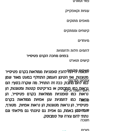
פאי וטארט
עוגיות וקאפקייק
מאפים מתוקים
קינוחים וממתקים
מיוחדים
לחמים חלות ולחמניות
בפנים מחכה הקרם פטיסייר 
קישים וטארט
מאפים מלוחים
הכוונה הייתה להכין סופגניות ממולאות בקרם פטיסייר 
מטוגנות, ואז הטיגון העמוק התחלף במעט מאוד שמן 
צמחוני וטבעוני
כמו לחם מחבת, ככה זה התחיל. מה שקרה בסוף: הם 
נראות כמו סמבוסק או בוריקיטס קטנות ומטוגנות, הן 
ראש השנה וכיפור
נראות כמו סופגניות ממולאות בקרם פטיסייר, הן 
נראות כמו לחמניות ענן אפויות ממולאות בקרם 
סוכות
פטיסייר, הן נראות מטוגנות, הן נראות אפויות,  מטורף, 
טו בשבט
הכל נכון באמת, גם אפית גם טיגנתי גם מילאתי וגם 
נתתי להם צורה של סמבוסק.
חנוכה
פורים