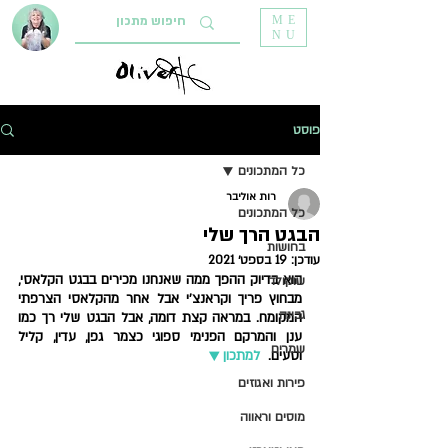
ME
NU
פוסט
כל המתכונים
רות אוליבר
כל המתכונים
הבגט הרך שלי
בחושות
עודכן:
19 בספט׳ 2021
הוא בדיוק ההפך ממה שאנחנו מכירים בבגט הקלאסי, 
שוקולד
מבחוץ פריך וקראנצ'י אבל אחר מהקלאסי הצרפתי 
גבינה
המקומח. במראה קצת דומה, אבל הבגט שלי רך כמו 
ענן והמרקם הפנימי ספוגי כצמר גפן, עדין, קליל  
שמרים
וטעים.  
למתכון ▼
פירות ואגוזים
מוסים וראווה