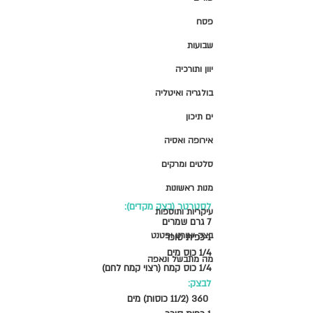
פסח
שבועות
יוון ותורכיה
בולגריה ואיטליה
ים תיכון
אירופה ואסיה
סלטים ומרקים
מנות ראשונות
לסטרטר (בצק מקדים):
עיקריות ותוספות
7 גרם שמרים 
בצק יוגורט ופטנט
1 כפית סוכר 
1/4 כוס מים 
מה מתבשל ונאפה
1/4 כוס קמח (רצוי קמח לחם)
לבצק:
 360 (11/2 כוסות) מים