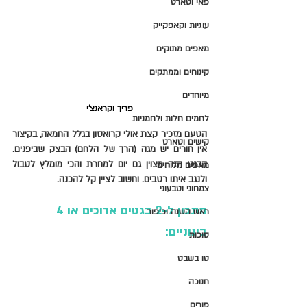
פאי וטארט
עוגיות וקאפקייק
מאפים מתוקים
קינוחים וממתקים
מיוחדים
פריך וקראנצ'י
לחמים חלות ולחמניות
הטעם מזכיר קצת אולי קרואסון בגלל החמאה, בקיצור 
קישים וטארט
אין חורים יש מגה (הרך של הלחם) הבצק שביפנים. 
הבגט הזה מצוין גם יום למחרת והכי מומלץ לטבול 
מאפים מלוחים
ולנגב איתו רטבים. וחשוב לציין קל להכנה. 
צמחוני וטבעוני
מתכון ל-2 בגטים ארוכים או 4 
ראש השנה וכיפור
בינוניים:
סוכות
טו בשבט
חנוכה
פורים