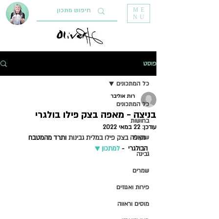
ME
NU
פוסט
כל המתכונים
רות אוליבר
כל המתכונים
בניצה - מאפה בצק פילו בולגרי
בחושות
עודכן:
22 במאי 2022
 מאפה בצק פילו במלית גבינות 
שוקולד
ותרד מהמטבח 
הבולגרי 
-
למתכון ▼     
גבינה
שמרים
פירות ואגוזים
מוסים וראווה