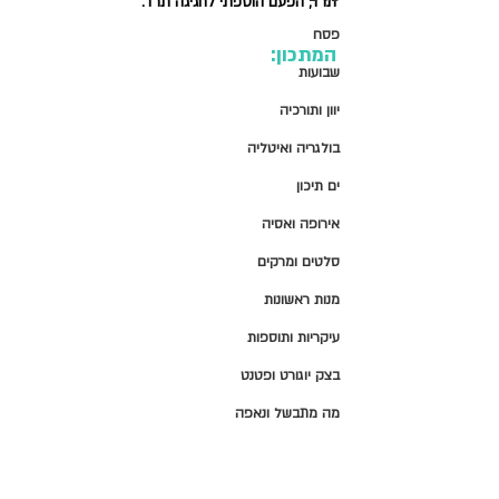
תרד, הפעם הוספתי לחגיגה תרד. 
פסח
המתכון:
שבועות
יוון ותורכיה
בולגריה ואיטליה
ים תיכון
אירופה ואסיה
סלטים ומרקים
מנות ראשונות
עיקריות ותוספות
בצק יוגורט ופטנט
מה מתבשל ונאפה