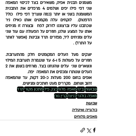
משמנים תבנית אפיה,
משאירים בצד לכיסוי המאפה 
שני דפי פילו יפים ושלמים 
4 
מרפדים את התבנית 
המשומנת בשני או יותר (כמה שצריך דפי פילו  כולל 
הדפנות).  לוקחים עלה מקמטים אותו כאילו ניר 
שכתבנו עליו וברצוננו לזרוק לפח  ובצורה זו מניחים 
אותו על המצע שלנו, חוזרים על הפעולה עם עוד שני 
עלים ומניחים ליד, מפזרים תרד וגבינות (אפשר לוותר 
על התרד) .
יוצקים מעל העלים המקומטים חלק מהתערובת. 
חוזרים על פעולות 5 ו-6 עד שנגמרת תערובת המילוי 
ונשארים שני  עלים שהנחנו בצד. מורחים בשמן את 2 
העלים שנותרו ומכסים את המאפה  יפה. 
אופים בחום 200 מעלות כ-20 דקות, עד שהמאפה 
זהוב ושחום.  מקררים מעט חותכים ומגישים.
שבועות
גבינה
מאפה מלוח
בצק פילו
מתכון מקורי
תרד
מאפה בולגרי
בניצה
קרין גורן
שבועות
בולגריה ואיטליה
מאפים מלוחים