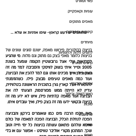
פאי וטארט
עוגיות וקאפקייק
מאפים מתוקים
קינוחים וממתקים
שחותכים יש רעש קראנץ- שימו אוזניות או שלא ...
מיוחדים
בניצה בבולגרית פירושו מאפה, ישנם סוגים שונים של 
לחמים חלות ולחמניות
בניצות כלומר מאפי בצק גם מתוק וגם מלוח. 
מי שהגיע 
לסדנאות שלי אצל גרובשטיין הקומה שמעל בשנת 
קישים וטארט
2005 וסייר איתי בשוק לוויסקי והסביבה למד מה זה 
בצק פילו, אייך מכינים אותו וגם למד להכין את הבניצה, 
מאפים מלוחים
ועוד כמה מאפים טעימים מבצק פילו. כשהוזמנתי 
צמחוני וטבעוני
להתארח אצל קארין גורן בתוכנית הראשונה בטלוויזיה, 
עדיין לא הייתה ממש מפורסמת, הצעתי לה את 
ראש השנה וכיפור
הבניצה ועוד מאפה קלתיות פילו, איש לא ידע מה זה 
בניצה ובקושי ידעו מה זה בצק פילו, ואיך עובדים איתו. 
סוכות
מאז חלפו הרבה מים כמו שאומרים בירקון והבניצה 
טו בשבט
הפכה לנחלת הכלל, הבניצה הפכה למאפה של כולם 
חנוכה
ואימא שלהם פתאום עשתה בניצות כל ימי חייה וטוב 
שכך. המתכון מקורי אוליבר טוויסט - אפשר עם או בלי 
פורים