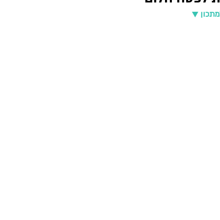
מתכון ▼  
יפור
סוכות
טו בשבט
חנוכה
פורים
פסח
ים תיכון
אירופה ואסיה
סלטים ומרקים
מנות ראשונות