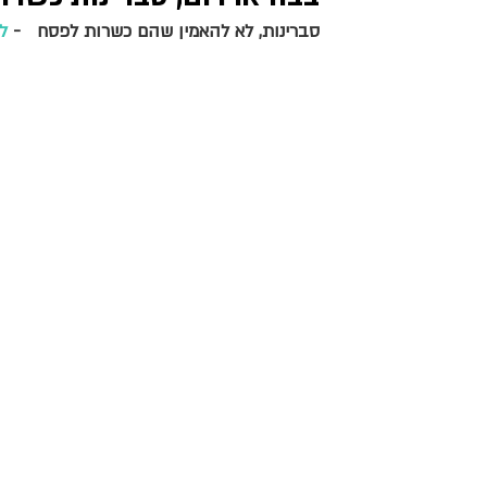
סברינות, לא להאמין שהם כשרות לפסח   -
ל
מאפים מלוחים
צמחוני וטבעוני
ראש השנה וכ
שבועות
יוון ותורכיה
בולגריה ואיטליה
עיקריות ותוספות
בצק יוגורט ופטנט