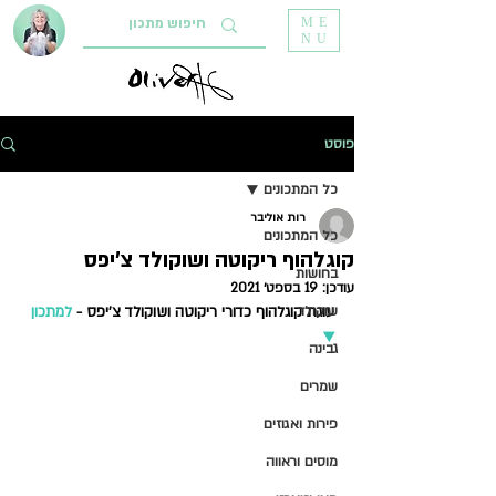
ME
NU
פוסט
כל המתכונים
רות אוליבר
כל המתכונים
קוגלהוף ריקוטה ושוקולד צ'יפס
בחושות
עודכן:
19 בספט׳ 2021
שוקולד
עוגת קוגלהוף כדורי ריקוטה ושוקולד צ'יפס -
למתכון 
▼ 
גבינה
שמרים
פירות ואגוזים
מוסים וראווה