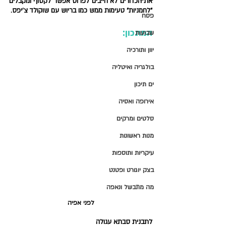
את הכדורים לא חייבים לפרוס אפשר לקטוף ומקבלים 
"לחמניות" טעימות ממש כמו בריוש עם שוקולד צ'יפס.
פסח
המתכון:
שבועות
יוון ותורכיה
בולגריה ואיטליה
ים תיכון
אירופה ואסיה
סלטים ומרקים
מנות ראשונות
עיקריות ותוספות
בצק יוגורט ופטנט
מה מתבשל ונאפה
לפני אפיה
לתבנית סבתא עגולה 