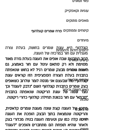
פאי וטארט
עוגיות וקאפקייק
מאפים מתוקים
קינוחים וממתקים
פרח שמרים קוגלהוף
מיוחדים
קוגלהוף היא עוגת שמרים בחושה, בעלת צורה 
לחמים חלות ולחמניות
מעגלית עם חור במרכזה של העוגה.
לרוב התבנית שבה אופים את העוגה בעלת גזרה מאוד 
קישים וטארט
מסוימת ולא רק סתאם עיגול עם חור באמצע, גם 
לעוגת שמרים מבצק שמרים רגיל לא בחוש שנאפתה 
מאפים מלוחים
בתבנית בעלת הצורה הספציפית הזו קוראים עוגת 
צמחוני וטבעוני
קוגלהוף. מה שבעצם אני מנסה לומר שלרוב כשאופים 
בצק שמרים בתבנית קוגלהוף השם "נדבק לעוגה" וכך 
ראש השנה וכיפור
נוצר שמה של עוגת הריקוטה שנאפתה בתבנית 
"סבתא" עם חור בכוונת תחילה: קולהוף כדורי ריקוטה. 
סוכות
מתכון של העוגה קצת שונה מעוגת שמרים קלאסית, 
טו בשבט
והריקוטה שנמצאת בתוך הבצק הופכת את העוגה 
חנוכה
לרכה קלה כמו ענן וטעימה העוגה בנויה מכדורי בצק 
ולאחר שהיא תופחת הם מתחברים והופכים "לעוגה" 
פורים