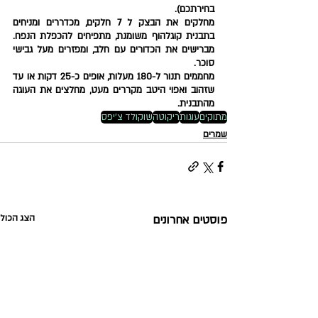
בחירתכם).
מחלקים את הבצק ל 7 חלקים, מכדררים ומניחים 
בתבנית קוגלהוף משומנת, מתפיחים להכפלת הנפח. 
מברישים את הכדורים עם חלב, ומפזרים מעל גבישי 
סוכר. 
מחממים תנור ל-180 מעלות, אופים כ-25 דקות או עד 
שזהוב ואפוי היטב מקררים מעט, מחלצים את העוגה 
מהתבנית. 
מתוקים
עוגות
ריקוטה
שוקולד צ'יפס
שמרים
פוסטים אחרונים
הצג הכול