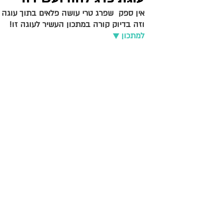
אין ספק  שפרג טרי עושה פלאים בתוך עוגה ו
וזה בדיוק קורה במתכון העשיר לעוגה זו!
מאפים מלוחים
צמחוני וטבעוני
ראש השנה וכ
למתכון ▼
שבועות
יוון ותורכיה
בולגריה ואיטליה
עיקריות ותוספות
בצק יוגורט ופטנט