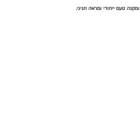
מקנה טעם ייחודי ומראה חגיגי.
יפור
סוכות
טו בשבט
חנוכה
פורים
פסח
ים תיכון
אירופה ואסיה
סלטים ומרקים
מנות ראשונות