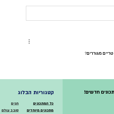
וזים בחושה עסיסית ונימוחה
עוגה בחושה סינבון, עם ס
קינמון ופקאן.
ריים מגוררים?
כונים חדשים!
קטגוריות הבלוג
כל המתכונים
חגים
מתכונים מיוחדים
סובב עולם