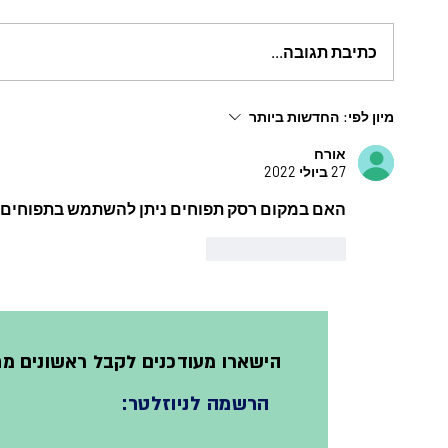
כתיבת תגובה...
עוגת תפ
עוקץ הדבורה עוגה בחושה עם פטנט
מיון לפי:
החדשות ביותר
להכנת העוקץ
אורח
27 ביולי 2022
האם במקום רסק תפוחים ניתן להשתמש בתפוחים ט
לייק
להשיב
הישארו מעודכנים לקבל ראשונים מת
הרשמה לניוזלטר: