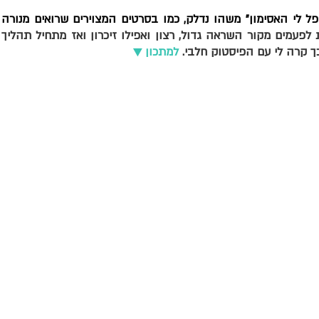
לא פעם קורה לי שבעקבות אירוע מסוים "נופ
המנורה הזו יכולה להיות לפעמים מקו
יפור
סוכות
טו בשבט
חנוכה
פורים
פסח
 קרה לי עם הפיסטוק חלבי. 
למתכון ▼
ים תיכון
אירופה ואסיה
סלטים ומרקים
מנות ראשונות