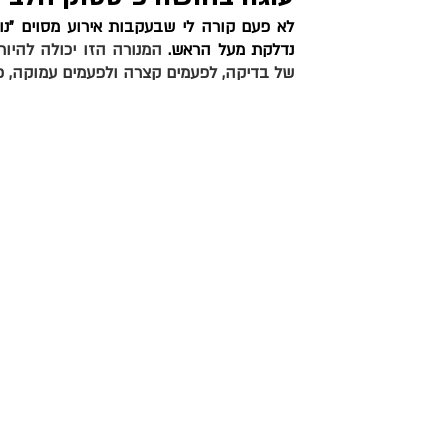
נדלקת מעל הראש. 
מאפים מלוחים
צמחוני וטבעוני
ראש השנה וכ
של בדיקה, לפעמים קצרה ולפעמים עמוקה, כך
שבועות
יוון ותורכיה
בולגריה ואיטליה
עיקריות ותוספות
בצק יוגורט ופטנט