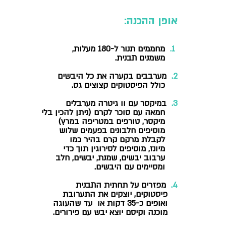
אופן ההכנה:
 1.
  מחממים תנור ל-180 מעלות, 
     משמנים תבנית.
2.  
מערבבים בקערה את כל היבשים 
     כולל הפיסטוקים קצוצים גס. 
3.  
במיקסר עם וו גיטרה מערבלים 
     חמאה עם סוכר לקרם (ניתן להכין בלי 
     מיקסר, טורפים במטריפה במרץ) 
     מוסיפים חלבונים בפעמים שלוש 
     לקבלת מרקם קרם בהיר כמו 
     מיונז, מוסיפים לסירוגין תוך כדי 
     ערבוב יבשים, שמנת, יבשים, חלב 
     ומסיימים עם היבשים.
4.
  מפזרים על תחתית התבנית 
    פיסטוקים, יוצקים את התערובת 
    ואופים כ-35 דקות או  עד שהעוגה 
    מוכנה וקיסם יוצא יבש עם פירורים. 