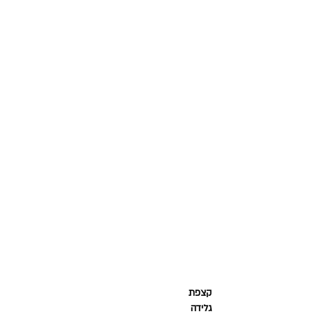
קצפת
גלידה