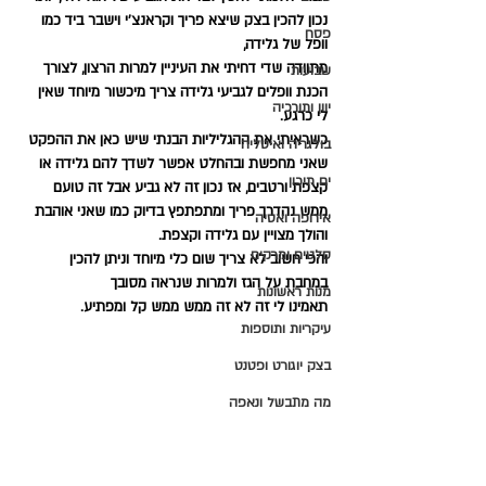
נכון להכין בצק שיצא פריך וקראנצ'י וישבר ביד כמו 
פסח
וופל של גלידה, 
מתוודה שדי דחיתי את העיניין למרות הרצון, לצורך 
שבועות
הכנת וופלים לגביעי גלידה צריך מיכשור מיוחד שאין 
יוון ותורכיה
לי כרגע.
כשראיתי את ההגליליות הבנתי שיש כאן את ההפקט 
בולגריה ואיטליה
שאני מחפשת ובהחלט אפשר לשדך להם גלידה או 
ים תיכון
קצפת ורטבים, אז נכון זה לא גביע אבל זה טועם 
ממש נהדרך פריך ומתפתפץ בדיוק כמו שאני אוהבת 
אירופה ואסיה
והולך מצויין עם גלידה וקצפת.
סלטים ומרקים
והכי חשוב לא צריך שום כלי מיוחד וניתן להכין 
במחבת על הגז ולמרות שנראה מסובך 
מנות ראשונות
תאמינו לי זה לא זה ממש ממש קל ומפתיע.
עיקריות ותוספות
בצק יוגורט ופטנט
מה מתבשל ונאפה