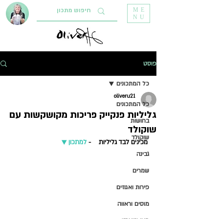
ME
NU
פוסט
כל המתכונים
oliveru21
כל המתכונים
גליליות פנקייק פריכות מקושקשות עם
בחושות
שוקולד
שוקולד
מכינים לבד גליליות    - 
למתכון ▼   
גבינה
שמרים
פירות ואגוזים
מוסים וראווה