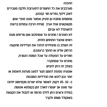
ההכנה 
מערבבים את כל החומרים לתערובת חלקה מעבירים 
לשק זילוף, גוזרים חור קטנטן.
מחממים מחבת נון סטיק אפשר מעט ספרי שמן 
מקשקשים שתי וערב  (שיהיו הרבה צמתים ברשת 
להשתדל לא עבים)
לא הופכים ! מחכים עד שמתיבש ואם מרימים מעט 
רואים שהצד התחתון הזהיב.
זה השלב בו מתחילים לגלגל את הגליליות מהקצה 
הרחוק אלינו או ההפך כרצונכם.
חוזרים על הפעולה עד שכל המסה ניגמרת.
מחכים עד שמתקרר.
בשלב זה ניתן להגיש 
אופציה נוספת לחמם תנור ל160 מעלות ולאפות או 
יותר נכון ליבש את הגליליות המוכנות 
כ- 10 -15 דקות, לשמור שלא ישרפו מקסימום יזהיבו 
עוד מעט אך ישמרו לאורך זמן בקופסא אטומה.
במידה ורוצים ניתן לזלפ פנימה או לטבול את הקצוות 
בשוקולד מומס ולקרר 