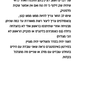
שני דברים חשוב לציין בזמן ההכנה האחד כדאי 
שיהיה שק זילוף כי זה נוח ואם אין אפשר שקית 
פלסטיק, 
שימו לב החור צריך להיות ממש ממש קטן , 
ןכשמזלפים צריך ליצור רשת מאווררת עד כמה שניתן.
מבטיחה אחרי שתיתנסו בראשון אולי לא בהצלחה 
גדולה (גם כשמכינים בלינצ'ס או פנקייק הראשון לא 
הכי מצליח)
השני יהיה בסדר והשלישי יהיה מצויין 
בסירטון באינסטגרם נראה שאני עובדת עם הידים 
בהחלט עובדים עם מזלג או שנייים וזה מתגלגל 
בקלות.